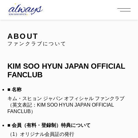
OFFICIAL MENU
PROFILE
EVENT
MEMBERSHIP
CONTACT
NEWS
MEMBERSHIP MENU
ABOUT
VIDEO
GALLERY
FC NEWS
ファンクラブについて
arrow_right
arrow_right
JOIN US
LOGIN
KIM SOO HYUN JAPAN OFFICIAL
NEWS
FANCLUB
PROFILE
■ 名称
EVENT
キム・スヒョン ジャパン オフィシャル ファンクラブ
（英文表記：KIM SOO HYUN JAPAN OFFICIAL
MEMBERSHIP
FANCLUB）
FANCLUB
■ 会員（有料・登録制）特典について
FC NEWS
（1）
オリジナル会員証の発行