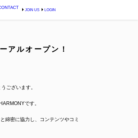
CONTACT
arrow_right
arrow_right
JOIN US
LOGIN
 リニューアルオープン！
とうございます。
 HARMONYです。
国事務所と綿密に協力し、コンテンツやコミ