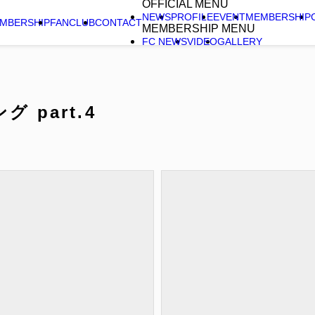
OFFICIAL MENU
NEWS
PROFILE
EVENT
MEMBERSHIP
MBERSHIP
FANCLUB
CONTACT
MEMBERSHIP MENU
FC NEWS
VIDEO
GALLERY
 part.4